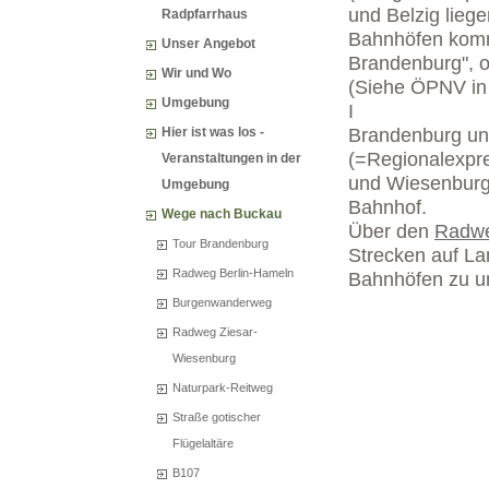
und Belzig lieg
Radpfarrhaus
Bahnhöfen komm
Unser Angebot
Brandenburg", o
Wir und Wo
(Siehe ÖPNV in 
Umgebung
I
Brandenburg un
Hier ist was los -
(=Regionalexpr
Veranstaltungen in der
und Wiesenburg
Umgebung
Bahnhof.
Wege nach Buckau
Über den
Radwe
Tour Brandenburg
Strecken auf La
Radweg Berlin-Hameln
Bahnhöfen zu u
Burgenwanderweg
Radweg Ziesar-
Wiesenburg
Naturpark-Reitweg
Straße gotischer
Flügelaltäre
B107